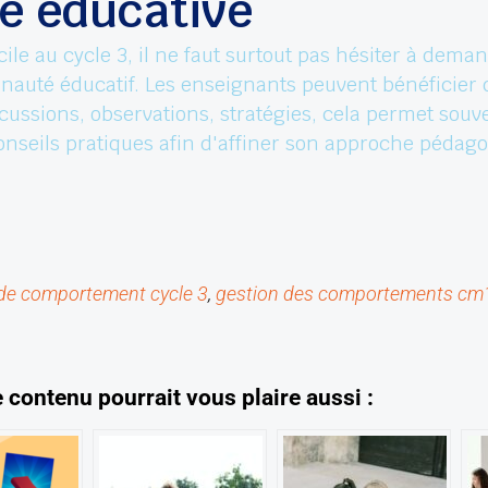
 éducative
cile au cycle 3, il ne faut surtout pas hésiter à dema
auté éducatif. Les enseignants peuvent bénéficier d
cussions, observations, stratégies, cela permet souve
 conseils pratiques afin d'affiner son approche pédag
 de comportement cycle 3
, 
gestion des comportements cm
e contenu pourrait vous plaire aussi :