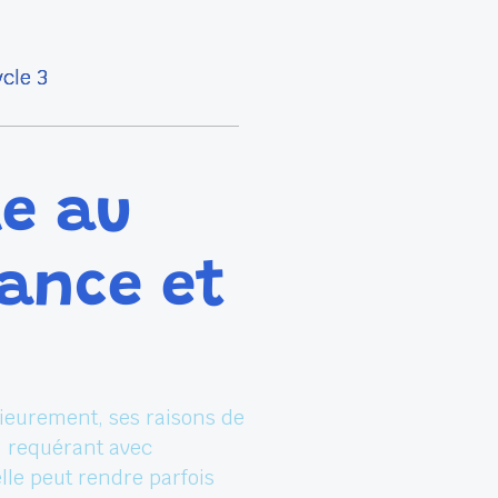
ycle 3
le au
lance et
érieurement, ses raisons de
e, requérant avec
lle peut rendre parfois