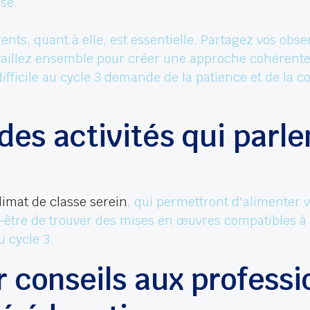
se.
rents, quant à elle, est essentielle. Partagez vos obs
availlez ensemble pour créer une approche cohérente à 
ifficile au cycle 3 demande de la patience et de la 
des activités qui parle
limat de classe serein
, qui permettront d'alimenter v
ut-être de trouver des mises en œuvres compatibles 
u cycle 3.
 conseils aux professi