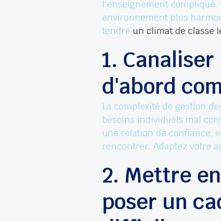
l'enseignement compliqué, m
environnement plus harmoni
tendre
un climat de classe l
1. Canaliser 
d'abord com
La complexité de gestion d
besoins individuels mal compr
une relation de confiance, et
rencontrer. Adaptez votre
2. Mettre en
poser un ca