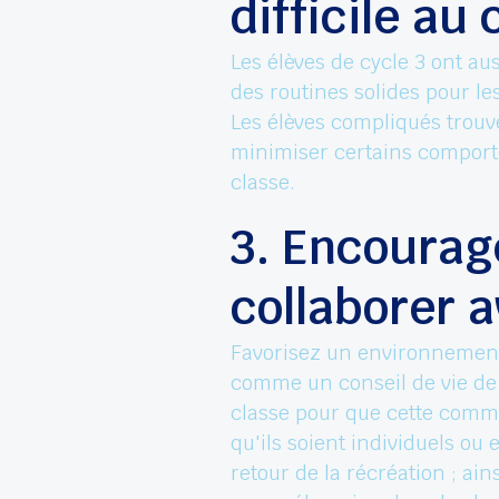
difficile au 
Les élèves de cycle 3 ont au
des routines solides pour le
Les élèves compliqués trouve
minimiser certains comporte
classe.
3. Encourag
collaborer a
Favorisez un environnement o
comme un conseil de vie de l
classe pour que cette commu
qu'ils soient individuels ou
retour de la récréation ; ai