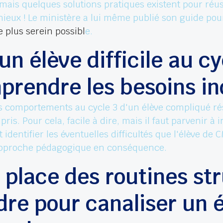
ais quelques solutions pratiques existent pour réus
eux ! Le ministère a lui même publié son guide pour
e plus serein possibl
e.
un élève difficile au cy
prendre les besoins in
es comportements au cycle 3 d'un élève compliqué ré
is. Pour cela, facile à dire, mais il faut parvenir à 
 identifier les éventuelles difficultés que l'élève de
 approche pédagogique en conséquence.
 place des routines st
dre pour canaliser un 