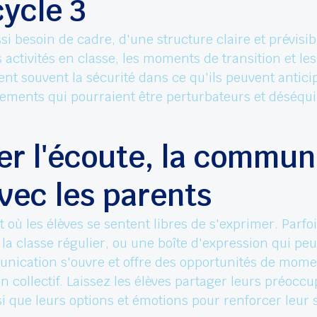
cycle 3
ssi besoin de cadre, d'une structure claire et prévis
s activités en classe, les moments de transition et le
nt souvent la sécurité dans ce qu'ils peuvent anticip
ments qui pourraient être perturbateurs et déséquil
er l'écoute, la communi
vec les parents
ù les élèves se sentent libres de s'exprimer. Parfois
a classe régulier, ou une boîte d'expression qui peut
nication s'ouvre et offre des opportunités de mome
 en collectif. Laissez les élèves partager leurs préoc
nsi que leurs options et émotions pour renforcer leur