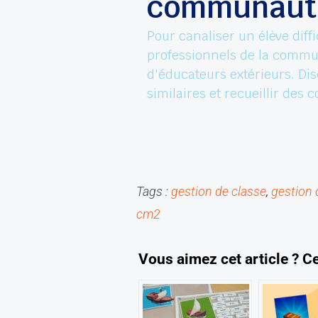
communauté
Pour canaliser un élève diffi
professionnels de la commun
d'éducateurs extérieurs. Dis
similaires et recueillir des
Tags :
gestion de classe
, 
gestion
cm2
V
ous aimez cet article ?
C