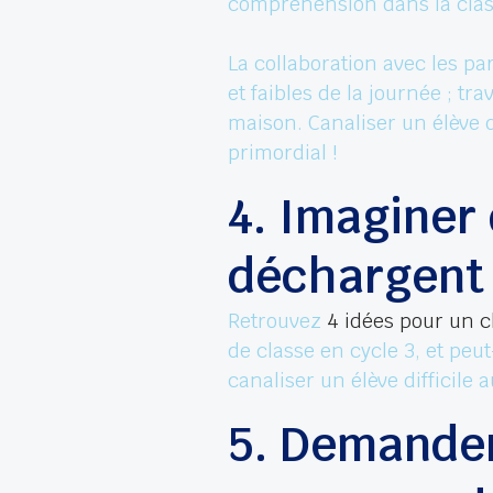
compréhension dans la clas
La collaboration avec les pa
et faibles de la journée ; tr
maison. Canaliser un élève d
primordial !
4. Imaginer 
déchargent
Retrouvez
4 idées pour un c
de classe en cycle 3, et pe
canaliser un élève difficile a
5. Demander