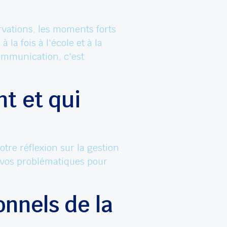
ervations, les moments forts
la fois à l'école et à la
communication, c'est
nt et qui
otre réflexion sur la gestion
à vos problématiques pour
onnels de la