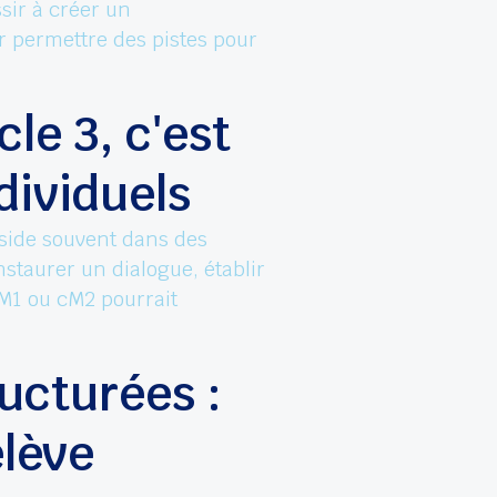
sir à créer un
 permettre des pistes pour
cle 3, c'est
dividuels
side souvent dans des
instaurer un dialogue, établir
 CM1 ou cM2 pourrait
ructurées :
élève