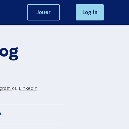
Jouer
Log In
og 
agram
ou 
Linkedin
a