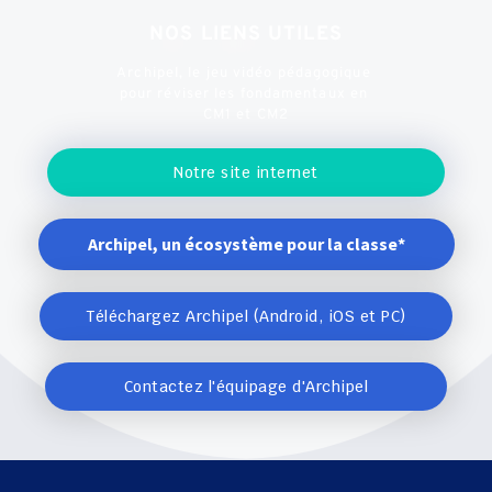
NOS LIENS UTILES
Archipel, le jeu vidéo pédagogique 
pour réviser les fondamentaux en 
CM1 et CM2
Notre site internet
Archipel, un écosystème pour la classe*
Téléchargez Archipel (Android, iOS et PC)
Contactez l'équipage d'Archipel