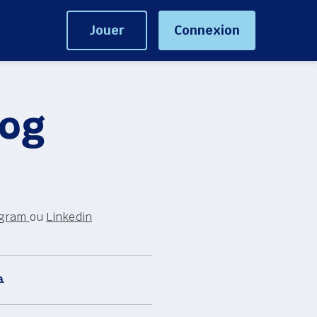
Jouer
Connexion
og 
agram
ou 
Linkedin
a