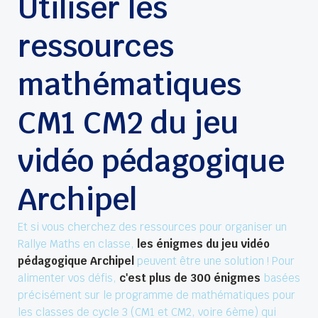
Utiliser les
ressources
mathématiques
CM1 CM2 du jeu
vidéo pédagogique
Archipel
Et si vous cherchez des ressources pour organiser un
Rallye Maths en classe,
les énigmes du jeu vidéo
pédagogique Archipel
peuvent être une solution ! Pour
alimenter vos défis,
c'est plus de
300 énigmes
basées
précisément sur le programme de mathématiques pour
les classes de cycle 3 (CM1 et CM2, voire 6ème) qui