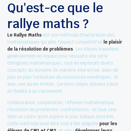
Qu'est-ce que le
rallye maths ?
Le Rallye Maths
est une méthode d'exploration des
mathématiques qui allie l'aspect compétitif et
le plaisir
de la résolution de problèmes
. Les élèves travaillent
généralement en équipe pour résoudre une série
d'énigmes mathématiques, tout en explorant divers
concepts du domaine de manière interactive, avec de
plus en plus l'utilisation de ressources numériques, et
avec une durée limitée. Certains rallyes laissent place
en finalité à un classement.
Collaboration, coopération, réflexion mathématique,
résolution de problèmes, confrontation : et tout cela
dans un cadre qu'on espère le plus ludique possible.
Cette méthode peut être tout à fait adaptée
pour les
élèves de CM1 et CM2
, et ainsi
développer leurs