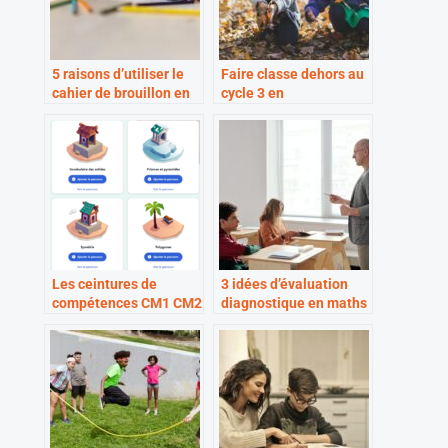
5 raisons d’utiliser le
Faire classe dehors au
cahier de brouillon en
cycle 3 en
maths
mathématiques
Les ceintures de
3 idées d’évaluation
compétences CM1 CM2
diagnostique en maths
avec Archipel ?
au cycle 3