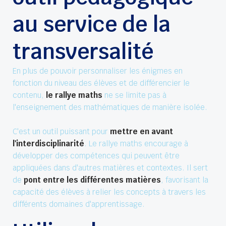
au service de la
transversalité
En plus de pouvoir personnaliser les énigmes en
fonction du niveau des élèves et de différencier le
contenu,
le rallye maths
ne se limite pas à
l'enseignement des mathématiques de manière isolée.
C'est un outil puissant pour
mettre en avant
l'interdisciplinarité
. Le rallye maths encourage à
développer des compétences qui peuvent être
appliquées dans d'autres matières et contextes. Il sert
de
pont entre les différentes matières
, favorisant la
capacité des élèves à relier les concepts à travers les
différents domaines d'apprentissage.