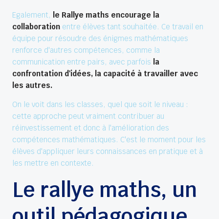
Egalement,
le Rallye maths encourage la
collaboration
entre élèves tant souhaitée. Ce travail en
équipe pour résoudre des énigmes mathématiques
renforce d'autres compétences, comme la
communication entre pairs, avec parfois
la
confrontation d'idées, la capacité à travailler avec
les autres.
On le voit dans les classes, quel que soit le niveau :
cette approche peut vraiment contribuer au
réinvestissement et donc à l'amélioration des
compétences mathématiques. C'est le moment pour les
élèves d'appliquer leurs connaissances en pratique et à
les mettre en contexte.
Le rallye maths, un
outil pédagogique