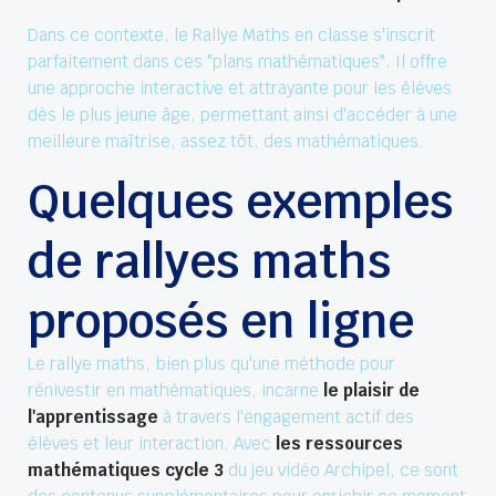
Dans ce contexte, le Rallye Maths en classe s'inscrit
parfaitement dans ces "plans mathématiques". Il offre
une approche interactive et attrayante pour les élèves
dès le plus jeune âge, permettant ainsi d'accéder à une
meilleure maîtrise, assez tôt, des mathématiques.
Quelques exemples
de rallyes maths
proposés en ligne
Le rallye maths, bien plus qu'une méthode pour
rénivestir en mathématiques, incarne
le plaisir de
l'apprentissage
à travers l'engagement actif des
élèves et leur interaction. Avec
les ressources
mathématiques cycle 3
du jeu vidéo Archipel, ce sont