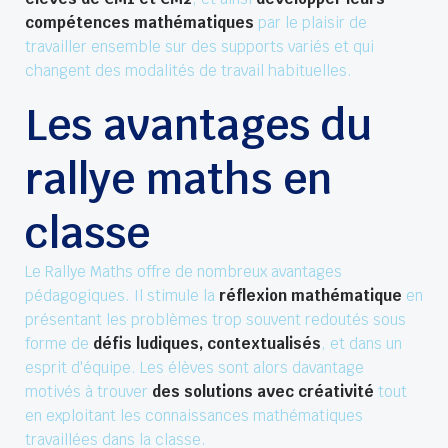
compétences mathématiques
par le plaisir de
travailler ensemble sur des supports variés et qui
changent des modalités de travail habituelles.
Les avantages du
rallye maths en
classe
Le Rallye Maths offre de nombreux avantages
pédagogiques. Il stimule la
réflexion mathématique
en
présentant les problèmes trop souvent redoutés sous
forme de
défis ludiques, contextualisés
, et dans un
esprit d'équipe. Les élèves sont alors davantage
motivés à trouver
des solutions avec créativité
tout
en exploitant les connaissances mathématiques
travaillées dans la classe.