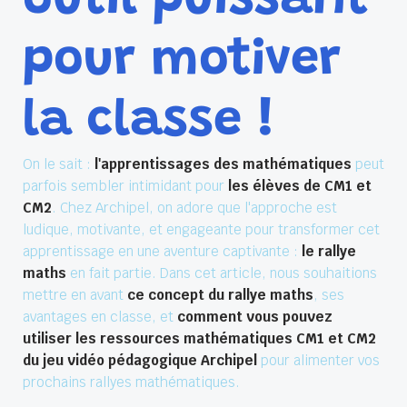
outil puissant
pour motiver
la classe !
On le sait :
l'apprentissages des mathématiques
peut
parfois sembler intimidant pour
les élèves de CM1 et
CM2
. Chez Archipel, on adore que l'approche est
ludique, motivante, et engageante pour transformer cet
apprentissage en une aventure captivante :
le rallye
maths
en fait partie. Dans cet article, nous souhaitions
mettre en avant
ce concept du rallye maths
, ses
avantages en classe, et
comment vous pouvez
utiliser les ressources mathématiques CM1 et CM2
du jeu vidéo pédagogique Archipel
pour alimenter vos
prochains rallyes mathématiques.