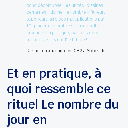
donc décomposer les unités, dizaines,
centaines… donner le nombre inférieur,
supérieur, faire des multiplications par
10, placer ce nombre sur une droite
graduée ! En pratique, pas plus de 5
minutes car ils ont l'habitude !
Karine, enseignante en CM2 à Abbeville
Et en pratique, à
quoi ressemble ce
rituel Le nombre du
jour en