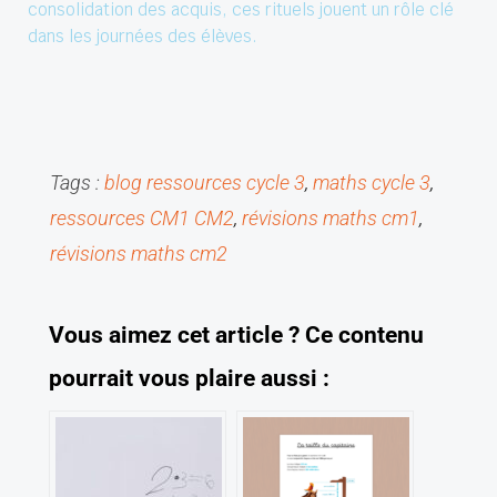
consolidation des acquis, ces rituels jouent un rôle clé
dans les journées des élèves.
Tags :
blog ressources cycle 3
, 
maths cycle 3
, 
ressources CM1 CM2
, 
révisions maths cm1
, 
révisions maths cm2
V
ous aimez cet article ?
C
e contenu
pourrait vous plaire aussi :