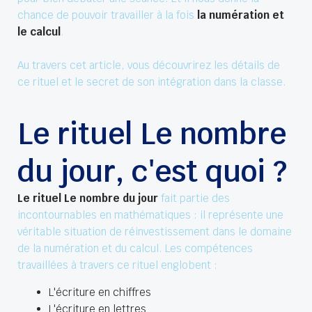
chance de pouvoir travailler à la fois
la numération et
le calcul
.
Au travers cet article, vous découvrirez les détails de
ce rituel et le secret de son intégration dans la classe.
Le rituel Le nombre
du jour, c'est quoi ?
Le rituel Le nombre du jour
fait partie des
incontournables en mathématiques : il représente une
véritable situation de réinvestissement dans le domaine
de la numération et du calcul. Les compétences
travaillées à travers ce rituel englobent :
L'écriture en chiffres
L'écriture en lettres