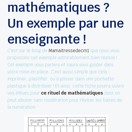
mathématiques ?
Un exemple par une
enseignante !
C'est sur le blog de
Mamaitressedecm1
que nous vous
proposons cet exemple admirablement bien réalisé !
Cet exemple vous parlera et saura vous guider dans
votre mise en place. C'est aussi simple que cela :
imprimer, plastifier, ou à glisser dans une pochette
plastique à distribuer ! Et ainsi, cette fiche pourra suivre
vos élèves pour
ce rituel de mathématiques
dont on
peut abuser sans modération pour réviser les bases de
la numération.