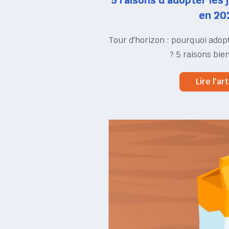
5 raisons d’adopter les 
en 20
Tour d'horizon : pourquoi adopt
? 5 raisons bien
Lire l'art