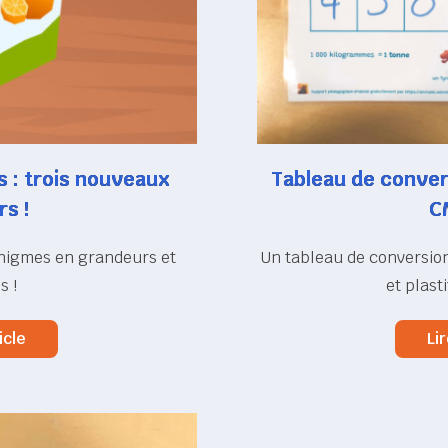
 : trois nouveaux
Tableau de conver
s !
C
énigmes en grandeurs et
Un tableau de conversion
s !
et plasti
icle
Lir