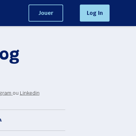
Jouer
Log In
og 
agram
ou 
Linkedin
a