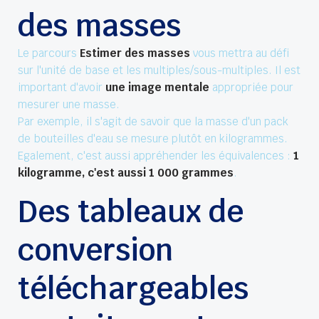
des masses
Le parcours
Estimer des masses
vous mettra au défi
sur l'unité de base et les multiples/sous-multiples. Il est
important d'avoir
une image mentale
appropriée pour
mesurer une masse.
Par exemple, il s'agit de savoir que la masse d'un pack
de bouteilles d'eau se mesure plutôt en kilogrammes.
Egalement, c'est aussi appréhender les équivalences :
1
kilogramme, c'est aussi 1 000 grammes
.
Des tableaux de
conversion
téléchargeables