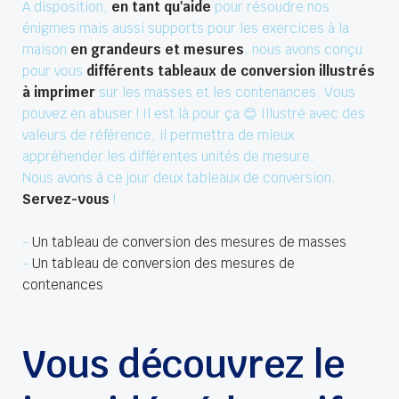
A disposition,
en tant qu'aide
pour résoudre nos
énigmes mais aussi supports pour les exercices à la
maison
en grandeurs et mesures
, nous avons conçu
pour vous
différents tableaux de conversion illustrés
à imprimer
sur les masses et les contenances. Vous
pouvez en abuser ! Il est là pour ça 😊 Illustré avec des
valeurs de référence, il permettra de mieux
appréhender les différentes unités de mesure.
Nous avons à ce jour deux tableaux de conversion.
Servez-vous
!
-
Un tableau de conversion des mesures de masses
-
Un tableau de conversion des mesures de
contenances
Vous découvrez le