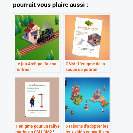
pourrait vous plaire aussi :
Le jeu Archipel fait sa
G&M : L’énigme de la
rentrée !
soupe de potiron
1 énigme pour un rallye
5 raisons d’adopter les
maths en CM1 CM2 !
jeux vidéo éducatifs en