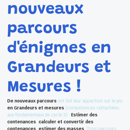
nouveaux
parcours
d'énigmes en
Grandeurs et
Mesures !
De nouveaux parcours
ont fait leur apparition sur le jeu
en Grandeurs et mesures
(compétences rattachées
aux fondamentaux de cycle 3) :
Estimer des
contenances
,
calculer et convertir des
contenances
,
estimer des masses
. Trois parcours