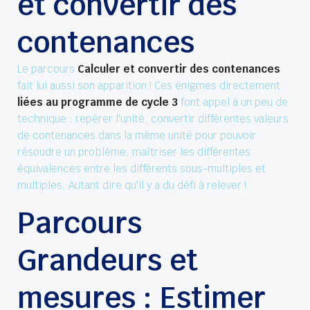
et convertir des
contenances
Le parcours
Calculer et convertir des contenances
fait lui aussi son apparition ! Ces énigmes directement
liées au programme de cycle 3
font appel à un peu de
technique : repérer l'unité, convertir différentes valeurs
de contenances dans la même unité pour pouvoir
résoudre un problème, maîtriser les différentes
équivalences entre les différents sous-multiples et
multiples. Autant dire qu'il y a du défi à relever !
Parcours
Grandeurs et
mesures : Estimer