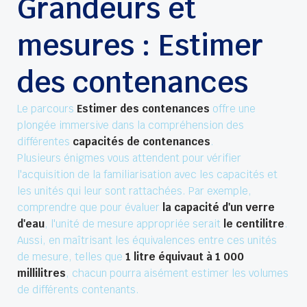
Grandeurs et
mesures : Estimer
des contenances
Le parcours
Estimer des contenances
offre une
plongée immersive dans la compréhension des
différentes
capacités de contenances
.
Plusieurs énigmes vous attendent pour vérifier
l'acquisition de la familiarisation avec les capacités et
les unités qui leur sont rattachées. Par exemple,
comprendre que pour évaluer
la capacité d'un verre
d'eau
, l'unité de mesure appropriée serait
le centilitre
.
Aussi, en maîtrisant les équivalences entre ces unités
de mesure, telles que
1 litre équivaut à 1 000
millilitres
, chacun pourra aisément estimer les volumes
de différents contenants.