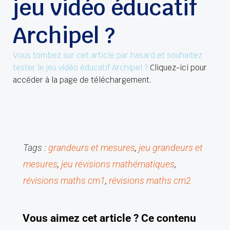
jeu vidéo éducatif
Archipel ?
Vous tombez sur cet article par hasard et souhaitez
tester le jeu vidéo éducatif Archipel ?
Cliquez-ici pour
accéder à la page de téléchargement.
Tags :
grandeurs et mesures
, 
jeu grandeurs et 
mesures
, 
jeu révisions mathématiques
, 
révisions maths cm1
, 
révisions maths cm2
V
ous aimez cet article ?
C
e contenu