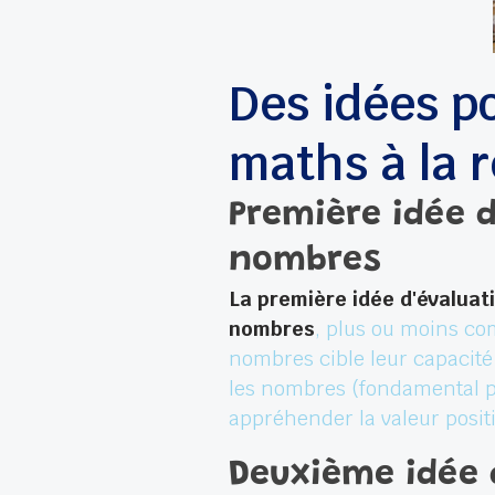
Des idées po
maths à la 
Première idée d
nombres
La première idée d'évaluat
nombres
, plus ou moins co
nombres cible leur capacité 
les nombres (fondamental po
appréhender la valeur positi
Deuxième idée 