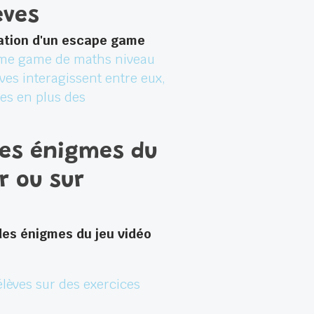
èves
éation d'un escape game
came game de maths niveau
èves interagissent entre eux,
ses en plus des
 Les énigmes du
r ou sur
n des énigmes du jeu vidéo
 élèves sur des exercices