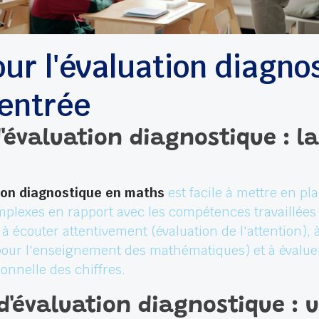
ur l'évaluation diagno
rentrée
'évaluation diagnostique : la
ion diagnostique en maths
est facile à mettre en place
mplexes en rapport avec les compétences travaillées 
à écouter attentivement (évaluation de l'attention),
ur l'enseignement des mathématiques) et à évaluer 
onnelle des chiffres.
d'évaluation diagnostique :