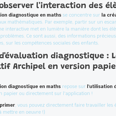
bserver l'interaction des él
tion diagnostique en maths
se concentre sur
la cr
aux mathématiques. Par exemple, partir sur un es
che interactive met en lumière la manière dont les él
s problèmes. Ce sont aussi, des informations précieu
 sur les compétences sociales des enfants.
d'évaluation diagnostique :
tif Archipel en version papie
tion diagnostique en maths
repose sur
l'utilisatio
n papier ou directement sur l'application !
mprimer
, vous pouvez directement faire travailler les
à mettre en oeuvre !)