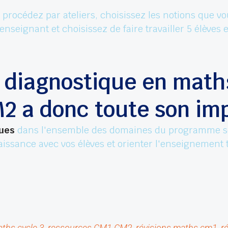
, procédez par ateliers, choisissez les notions que v
enseignant et choisissez de faire travailler 5 élèves 
n diagnostique en mat
2 a donc toute son imp
ques
dans l'ensemble des domaines du programme sco
issance avec vos élèves et orienter l'enseignement 
ths cycle 3
, 
ressources CM1 CM2
, 
révisions maths cm1
, 
r