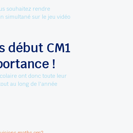
ous souhaitez rendre
en simultané sur le jeu vidéo
hs début CM1
ortance !
laire ont donc toute leur
tout au long de l'année
évisions maths cm2