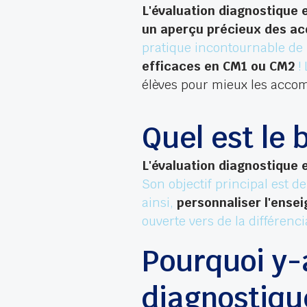
L'évaluation diagnostique
un aperçu précieux des ac
pratique incontournable de 
efficaces en CM1 ou CM2
!
élèves pour mieux les acc
Quel est le 
L'évaluation diagnostique
Son objectif principal est d
ainsi,
personnaliser l'ense
ouverte vers de la différenci
Pourquoi y-
diagnostiqu