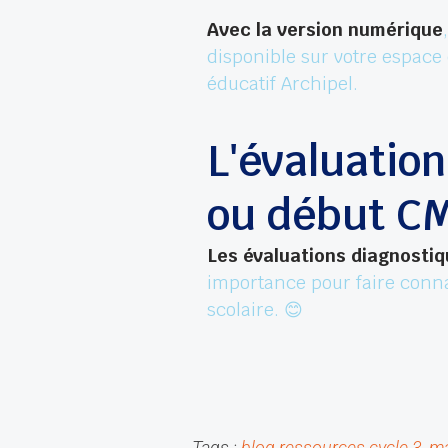
Avec la version numérique
disponible sur votre espace 
éducatif Archipel.
L'évaluatio
ou début CM
Les évaluations diagnosti
importance pour faire conna
scolaire. 😊
Tags :
blog ressources cycle 3
, 
ma