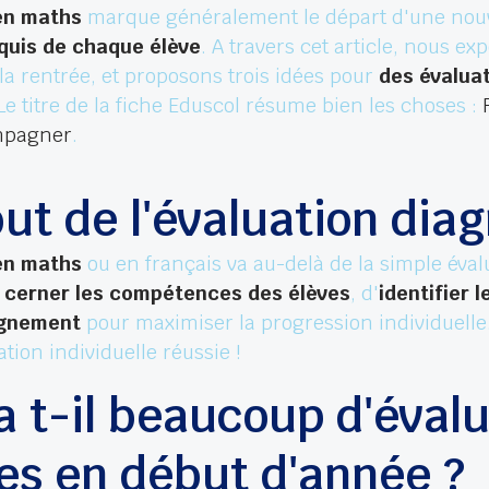
 en maths
marque généralement le départ d'une nouve
quis de chaque élève
. A travers cet article, nous e
la rentrée, et proposons trois idées pour
des évalua
 Le titre de la fiche Eduscol résume bien les choses :
ompagner
.
but de l'évaluation dia
 en maths
ou en français va au-delà de la simple éva
e
cerner les compétences des élèves
, d'
identifier 
ignement
pour maximiser la progression individuelle.
ation individuelle réussie !
a t-il beaucoup d'éval
es en début d'année ?