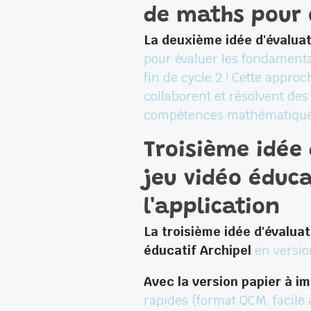
de maths pour o
La deuxième idée d'évalua
pour évaluer les fondament
fin de cycle 2 ! Cette appro
collaborent et résolvent de
compétences mathématiques,
Troisième idée 
jeu vidéo éduca
l'application
La troisième idée d'évalua
éducatif Archipel
en versio
Avec la version papier à i
rapides (format QCM, facile 