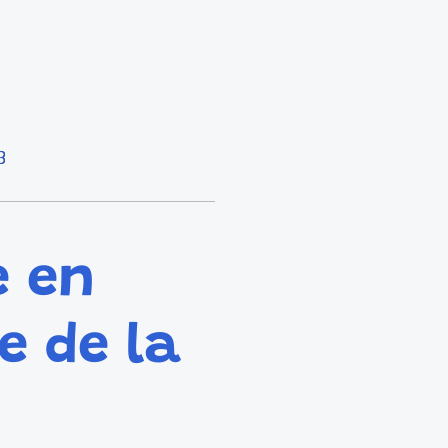
3
e en
e de la