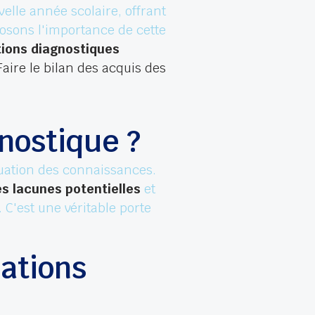
lle année scolaire, offrant
xposons l'importance de cette
tions diagnostiques
Faire le bilan des acquis des
gnostique ?
luation des connaissances.
les lacunes potentielles
et
 C'est une véritable porte
uations