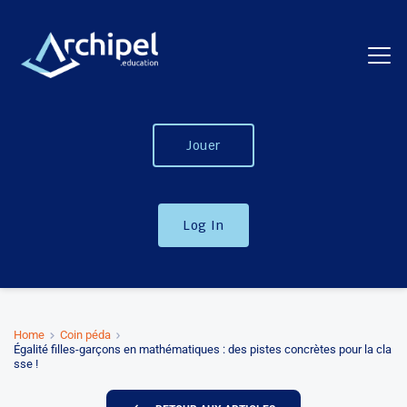
Jouer
Log In
Home
Coin péda
Égalité filles-garçons en mathématiques : des pistes concrètes pour la cla
sse !