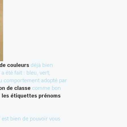
 de couleurs
déjà bien
té fait : bleu, vert,
u du comportement adopté par
on de classe
comme bon
e
les étiquettes prénoms
if est bien de pouvoir vous