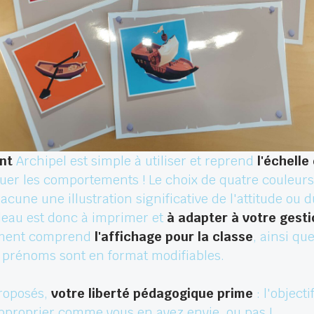
nt
Archipel est simple à utiliser et reprend
l'échelle
r les comportements ! Le choix de quatre couleurs a é
acune une illustration significative de l'attitude o
ableau est donc à imprimer et
à adapter à votre gesti
gement comprend
l'affichage pour la classe
, ainsi qu
es prénoms sont en format modifiables.
roposés,
votre liberté pédagogique prime
: l'object
approprier comme vous en avez envie, ou pas !