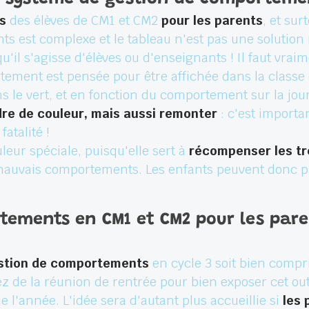
s
des élèves de CM1 et CM2
pour les parents
, et sur
s est complexe et le tableau n'est pas une solution 
u'il s'agisse d'élèves ou d'enseignants ! Il faut vra
rtement est pensée pour être affichée dans la clas
ns le vert, et en fonction du comportement sur la jo
re de couleur, mais aussi remonter
: c'est importa
atalité !
leur spéciale, puisqu'elle sert à
récompenser les t
 mauvais comportements. Les enfants peuvent donc p
tements en CM1 et CM2 pour les pare
stion de comportements
en cycle 3 soit bien compri
tez de la réunion de rentrée pour bien exposer cet out
e l'année. L'idée sera d'autant plus accueillie si
les 