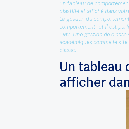
un tableau de comportement
plastifié et affiché dans votr
La gestion du comportement a
comportement, et il est parfo
CM2. Une gestion de classe s
académiques comme le site 
classe.
Un tableau 
afficher da