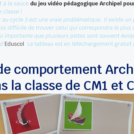
 à la sauce
du jeu vidéo pédagogique Archipel pour
e classe !
u cycle 3 est une vraie problématique. Il existe un 
is difficile de trouver celui qui correspondra le plus
i importante que plusieurs pistes sont souvent évoqu
d'
Eduscol
.
Le tableau est en téléchargement gratuit p
de comportement Archi
ns la classe de CM1 et 