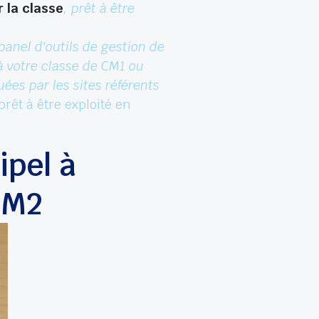
 la classe
, prêt à être
panel d'outils de gestion de
 à votre classe de CM1 ou
ées par les sites référents
rêt à être exploité en
pel à
CM2