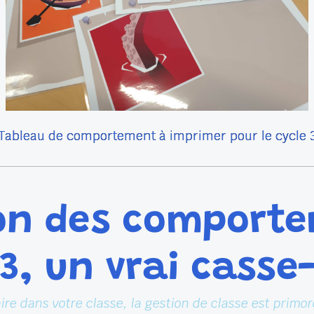
Tableau de comportement à imprimer pour le cycle 
ion des comport
3, un vrai casse-
ire dans votre classe, la gestion de classe est primor