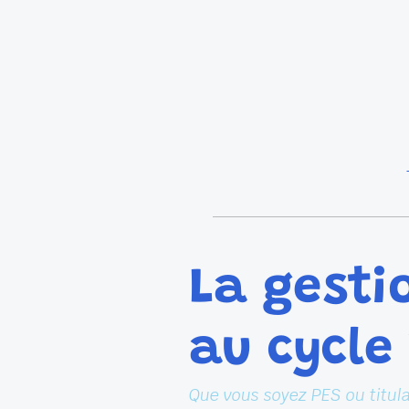
La gest
au cycle 
Que vous soyez PES ou titula