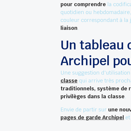
pour comprendre
la codific
quotidien ou hebdomadaire, 
couleur correspondant à la
liaison
.
Un tableau 
Archipel pou
Une suggestion d'utilisatio
classe
qui arrive très proc
traditionnels, système de
privilèges dans la classe
.
Envie de partir sur
une nouv
pages de garde Archipel
et