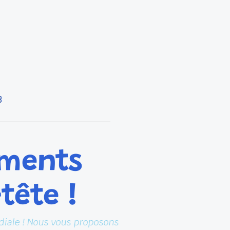
3
ements
tête !
diale !
Nous vous proposons