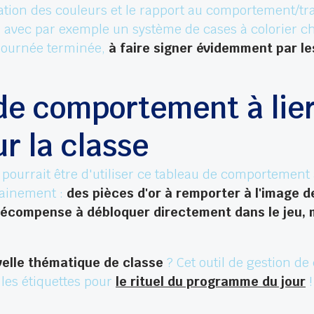
ation des couleurs et le rapport au comportement/trav
avec par exemple un système de cases à colorier ch
 journée terminée,
à faire signer évidemment par le
de comportement à lie
r la classe
n pourrait être d'utiliser ce tableau de comportement
hainement :
des pièces d'or à remporter à l'image d
 récompense à débloquer directement dans le jeu,
elle thématique de classe
? Cet outil de gestion de
 les étiquettes pour
le rituel du programme du jour
!