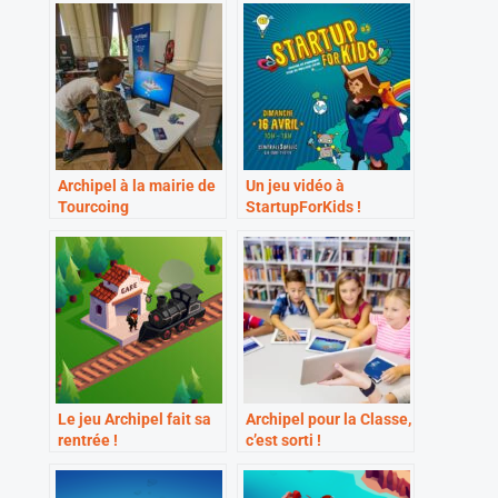
Archipel à la mairie de
Un jeu vidéo à
Tourcoing
StartupForKids !
Le jeu Archipel fait sa
Archipel pour la Classe,
rentrée !
c’est sorti !